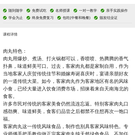
随到随学
免费试吃
名师授课
一对一教学
亲手实践操作
学会为止
终身免费复习
包吃(中餐和晚餐)
颁发结业证
课程详情
肉丸特色：
肉丸用爆炒、煮汤、打火锅都可以，香喷喷、热腾腾的香气
扑鼻，味道鲜美可口。过去，客家肉丸都是家制自用，作为
当地客家人庆贺传统佳节和婚嫁寿诞喜庆时，宴请亲朋好友
的一道传统大菜。如今，客家肉丸作为客家地区有名的风味
小食，已经大量进入饮食消费市场，招徕着来自天南海北的
食客。
许多市民对传统的客家美食仍然流连忘返。特别客家肉丸口
感劲爽、味道鲜美，食客们品尝之后都禁不住想再次一饱口
福。
客家肉丸这一传统风味食品，制作也别具客家风味特色。专
业师傅手把手教你做正宗客家肉丸纯天然绿色食品，不加任