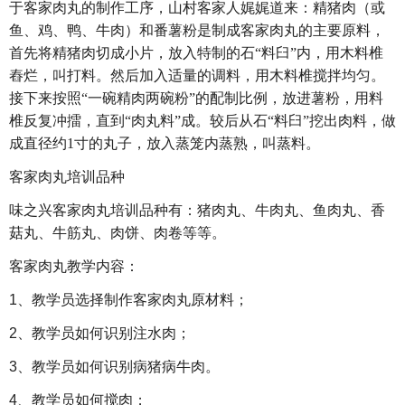
于客家肉丸的制作工序，山村客家人娓娓道来：精猪肉（或
鱼、鸡、鸭、牛肉）和番薯粉是制成客家肉丸的主要原料，
首先将精猪肉切成小片，放入特制的石“
料臼”
内，用木料椎
舂烂，叫打料。然后加入适量的调料，用木料椎搅拌均匀。
接下来按照“
一碗精肉两碗粉”
的配制比例，放进薯粉，用料
椎反复冲擂，直到“
肉丸料”
成。较后从石“
料臼”
挖出肉料，做
成直径约1
寸的丸子，放入蒸笼内蒸熟，叫蒸料。
客家肉丸培训品种
味之兴客家肉丸培训品种有：猪肉丸、牛肉丸、鱼肉丸、香
菇丸、牛筋丸、肉饼、肉卷等等。
客家肉丸教学内容：
1
、教学员选择制作客家肉丸原材料；
2
、教学员如何识别注水肉；
3
、教学员如何识别病猪病牛肉。
4
、教学员如何搅肉；