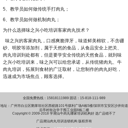
5
、教学员如何做传统手打肉丸；
6
、教学员如何做机制肉丸；
为什么选择味之兴小吃培训客家肉丸技术？
味之兴的客家肉丸，口感爽脆弹牙，味道鲜美棉软，不含硼
砂、明胶等添加剂，属于天然的食品，从食品安全上把关、
肉丸培训到处都有，但是要学安全传统的天然食品，就到味
之兴小吃培训来，味之兴可以给您承诺，从传统猪肉丸、牛
肉丸培训，拓展到食材的广泛取材，让您制作的肉丸好吃，
迅速成为市场焦点，顾客选择。
全国免费热线：15818111989 固话：15-818-111-989
地址：广州市白云区鹅掌坦社区西槎路101号骐利广场A栋5楼/深圳市宝安区沙井街道
后亭村衙边学子围工业园8栋二楼
Copyright © 2009-2018 学潮汕牛肉丸哪家培训机构好 选广品错不了
广品潮汕肉丸培训连锁机构 版权所有