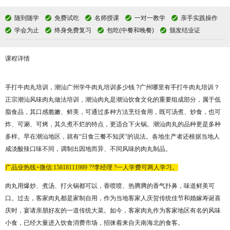
随到随学
免费试吃
名师授课
一对一教学
亲手实践操作
学会为止
终身免费复习
包吃(中餐和晚餐)
颁发结业证
课程详情
手打牛肉丸培训，潮汕广州学牛肉丸培训多少钱
?
广州哪里有手打牛肉丸培训？
正宗潮汕风味肉丸做法培训，潮汕肉丸是潮汕饮食文化的重要组成部分，属于低
脂食品，其口感脆嫩、鲜美，可通过多种方法烹饪食用，既可汤煮、炒食，也可
炸、可涮、可烤，其久煮不烂的特点，更适合下火锅。潮汕肉丸的品种更是多种
多样。早在潮汕地区，就有
“日食三餐不知厌”的说法。各地生产者还根据当地人
咸淡酸辣口味不同，调制出因地而异、不同风味的肉丸制品。
广品
业热线
+微信:
15818111989 ??
李经理 ?
一人学费可两人学习。
肉丸用爆炒、煮汤、打火锅都可以，香喷喷、热腾腾的香气扑鼻，味道鲜美可
口。过去，客家肉丸都是家制自用，作为当地客家人庆贺传统佳节和婚嫁寿诞喜
庆时，宴请亲朋好友的一道传统大菜。如今，客家肉丸作为客家地区有名的风味
小食，已经大量进入饮食消费市场，招徕着来自天南海北的食客。