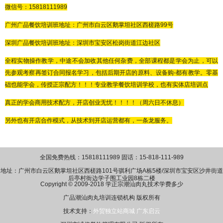
微信号：
15818111989
广州广品
餐饮培训班地址：广州市白云区鹅掌坦社区西槎路
99号
深圳广品餐饮培训班地址：深圳市宝安区松岗街道江边社区
全程实物操作教学，中途不会加收其他任何杂费，全部课程都是学会为止，可以
先参观考察再签订合同报名学习，包括后期开店的原料、设备购
-都有教学。零基
础也能学会，传授正宗配方！！！专业教学餐饮培训学校，也有实体店培训点
真正的学会商用技术配方，开店创业无忧！！！！（周六日不休息）
另外也有开店合作模式，从技术到开店运营都有，一条龙服务。
全国免费热线：15818111989 固话：15-818-111-989
地址：广州市白云区鹅掌坦社区西槎路101号骐利广场A栋5楼/深圳市宝安区沙井街道
后亭村衙边学子围工业园8栋二楼
Copyright © 2009-2018 学正宗潮汕肉丸技术学费多少
广品潮汕肉丸培训连锁机构 版权所有
技术支持：
外贸独立站商城
广东启云