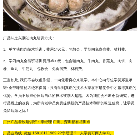
广品味之兴潮汕肉丸培训方式：
、单学猪肉丸技术培训，费用
元，包教会，学期间免食宿费、材料费。
1
1480
、学习肉丸全能班培训费用
元，包含猪肉丸、牛肉丸、香菇丸、肉饼、肉
2
3800
卷、鱼丸、牛筋丸、包教会，免食宿费、材料费。
正当如此
我们不会吹虚作假，一向凭着良心来教学。本中心向每位学员郑重承
,
诺
全部味道秘方绝不保留：只有学到真正的技术大家在市场竞争中才赢得真正的
:
优势。学员不须担心日后自己的技术被别人超越。因为我们会不断创新研究，进
行品质上的改良，为所有老学员免费提供新的产品技术和新的味道信息，让学员
免除后顾之忧！
广州广品餐饮培训班：李
经理
广州、深圳都有培训点
广品
业热线
+微信:
15818111989 ??
李经理 ?
一人学费可两人学习。