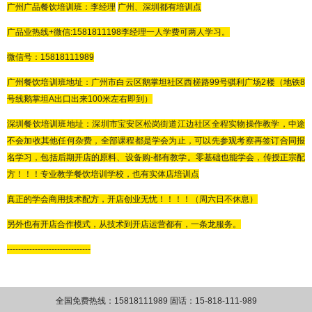
广州广品餐饮培训班：李
经理
广州、深圳都有培训点
广品
业热线
+微信:
1581811198
李经理
一人学费可两人学习。
微信号：
15818111989
广州餐饮培训班地址：广州市白云区鹅掌坦社区西槎路
99号骐利广场2楼（地铁8
号线鹅掌坦A出口出来100米左右即到）
深圳餐饮培训班地址：深圳市宝安区松岗街道江边社区全程实物操作教学，中途
不会加收其他任何杂费，全部课程都是学会为止，可以先参观考察再签订合同报
名学习，包括后期开店的原料、设备购
-都有教学。零基础也能学会，传授正宗配
方！！！专业教学餐饮培训学校，也有实体店培训点
真正的学会商用技术配方，开店创业无忧！！！！（周六日不休息）
另外也有开店合作模式，从技术到开店运营都有，一条龙服务。
------------------------------
全国免费热线：15818111989 固话：15-818-111-989