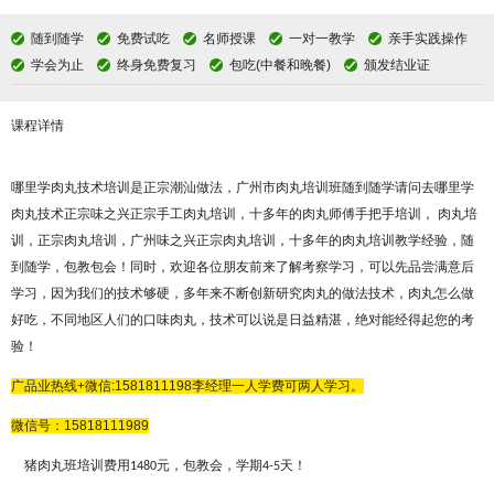
随到随学
免费试吃
名师授课
一对一教学
亲手实践操作
学会为止
终身免费复习
包吃(中餐和晚餐)
颁发结业证
课程详情
哪里学肉丸技术培训是正宗潮汕做法，广州市肉丸培训班随到随学请问去哪里学
肉丸技术正宗味之兴
正宗手工肉丸培训，十多年的肉丸师傅手把手培训，
肉丸培
训，正宗肉丸培训，广州
味之兴正宗肉丸培训，十多年的肉丸培训教学经验，随
到随学，包教包会！同时，欢迎各位朋友前来了解考察学习，可以先品尝满意后
学习，因为我们的技术够硬，多年来不断创新研究肉丸的做法技术，肉丸怎么做
好吃，不同地区人们的口味肉丸，技术可以说是日益精湛，绝对能经得起您的考
验！
广品
业热线
+微信:
1581811198
李经理
一人学费可两人学习。
微信号：
15818111989
猪肉丸班培训费用
元，包教会，学期
天！
1
4
80
4-5